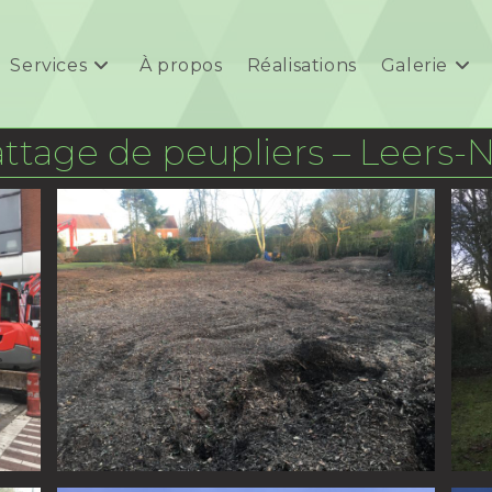
Services
À propos
Réalisations
Galerie
ttage de peupliers – Leers-